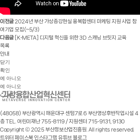
이전글
2024년 부산 가상증강현실 융복합센터 마케팅 지원 사업 참
여기업 모집(~5/3)
다음글
[K-META] 디지털 혁신을 위한 3D 스캐닝 브릿지 교육
목록
안내
닫기
확인
예
아니오
예
아니오
(48058) 부산광역시 해운대구 센텀7로 6 부산영상후반작업시설 4
층
TEL. 어린이재난 755-8119 / 지원센터 715-9131, 9130
Copyright ⓒ 2025 부산정보산업진흥원.
All rights reserved.
트위터
페이스북
인스타그램
유튜브
블로그