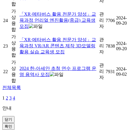
자
합
가
「XR·메타버스 활용 전문가 양성」교
관
상
2024-
육과정 언리얼 엔진활용(중급) 교육생
리
24
7706
09-20
융
모집
자
합
가
「XR·메타버스 활용 전문가 양성」교
관
상
2024-
육과정 VR/AR 콘텐츠 제작 3D모델링
리
23
7838
09-20
융
활용 실습 교육생 모집
자
합
가
관
상
2024 한-아세안 초청 연수 프로그램 운
2024-
리
22
7931
09-02
융
영 용역사 모집
자
합
전체목록
1
2
3
4
안내
닫기
확인