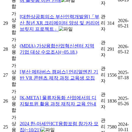
융
여 플랫폼 이관 안내
자
합
가
[대한상공회의소 부산인력개발원]「부
관
상
2026-
산 청년 XR 크리에이터 양성 및 커리어
리
29
314
05-21
융
브릿지 프로젝트」
자
합
가
관
상
(MDIA) 가상융합산업혁신센터 지역
2026-
리
28
291
05-12
융
기업 대상 수요조사(~05.18.)
자
합
가
관
상
[부산 메타버스 캠퍼스] 언리얼엔진 기
2025-
리
27
1556
07-18
융
반 VR 콘텐츠 제작 과정 교육생 모집
자
합
가
관
상
[K-META] 물류자동화 산업에서의 디
2025-
리
26
1836
05-26
융
지털트윈 활용 과정 재직자 교육 안내
자
합
가
관
상
2024 한-아세안ICT융합포럼 참가자 모
2024-
리
25
7580
10-11
융
집(~10/21)