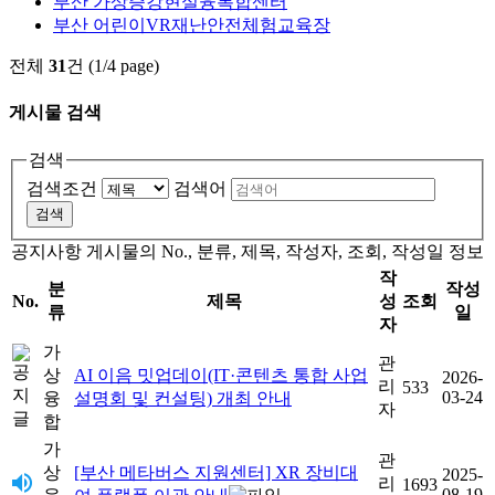
부산 가상증강현실융복합센터
부산 어린이VR재난안전체험교육장
전체
31
건 (1/4 page)
게시물 검색
검색
검색조건
검색어
검색
공지사항 게시물의 No., 분류, 제목, 작성자, 조회, 작성일 정보
작
분
작성
No.
제목
성
조회
류
일
자
가
관
상
AI 이음 밋업데이(IT·콘텐츠 통합 사업
2026-
리
533
03-24
융
설명회 및 컨설팅) 개최 안내
자
합
가
관
상
[부산 메타버스 지원센터] XR 장비대
2025-
리
1693
08-19