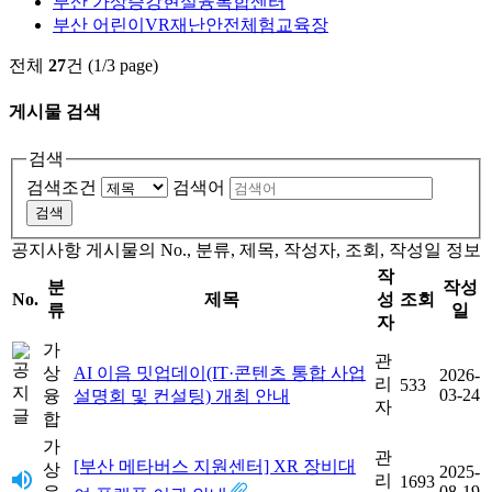
부산 가상증강현실융복합센터
부산 어린이VR재난안전체험교육장
전체
27
건 (1/3 page)
게시물 검색
검색
검색조건
검색어
검색
공지사항 게시물의 No., 분류, 제목, 작성자, 조회, 작성일 정보
작
분
작성
No.
제목
성
조회
류
일
자
가
관
상
AI 이음 밋업데이(IT·콘텐츠 통합 사업
2026-
리
533
03-24
융
설명회 및 컨설팅) 개최 안내
자
합
가
관
[부산 메타버스 지원센터] XR 장비대
상
2025-
리
1693
08-19