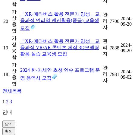
자
합
가
「XR·메타버스 활용 전문가 양성」교
관
상
2024-
육과정 언리얼 엔진활용(중급) 교육생
리
20
7706
09-20
융
자
모집
합
가
「XR·메타버스 활용 전문가 양성」교
관
상
2024-
육과정 VR/AR 콘텐츠 제작 3D모델링
리
19
7838
09-20
융
활용 실습 교육생 모집
자
합
가
관
2024 한-아세안 초청 연수 프로그램 운
상
2024-
리
18
7931
09-02
융
영 용역사 모집
자
합
전체목록
1
2
3
안내
닫기
확인