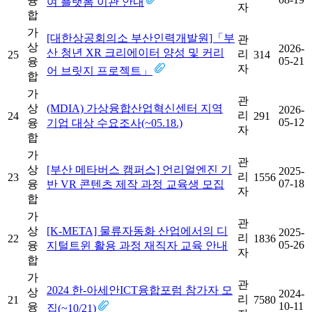
융
여 플랫폼 이관 안내
자
합
가
[대한상공회의소 부산인력개발원]「부
관
상
2026-
산 청년 XR 크리에이터 양성 및 커리
리
25
314
05-21
융
자
어 브릿지 프로젝트」
합
가
관
상
(MDIA) 가상융합산업혁신센터 지역
2026-
리
24
291
05-12
융
기업 대상 수요조사(~05.18.)
자
합
가
관
상
[부산 메타버스 캠퍼스] 언리얼엔진 기
2025-
리
23
1556
07-18
융
반 VR 콘텐츠 제작 과정 교육생 모집
자
합
가
관
상
[K-META] 물류자동화 산업에서의 디
2025-
리
22
1836
05-26
융
지털트윈 활용 과정 재직자 교육 안내
자
합
가
관
2024 한-아세안ICT융합포럼 참가자 모
상
2024-
리
21
7580
10-11
융
집(~10/21)